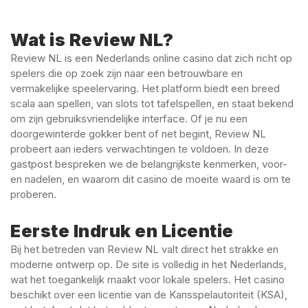
Wat is Review NL?
Review NL is een Nederlands online casino dat zich richt op
spelers die op zoek zijn naar een betrouwbare en
vermakelijke speelervaring. Het platform biedt een breed
scala aan spellen, van slots tot tafelspellen, en staat bekend
om zijn gebruiksvriendelijke interface. Of je nu een
doorgewinterde gokker bent of net begint, Review NL
probeert aan ieders verwachtingen te voldoen. In deze
gastpost bespreken we de belangrijkste kenmerken, voor-
en nadelen, en waarom dit casino de moeite waard is om te
proberen.
Eerste Indruk en Licentie
Bij het betreden van Review NL valt direct het strakke en
moderne ontwerp op. De site is volledig in het Nederlands,
wat het toegankelijk maakt voor lokale spelers. Het casino
beschikt over een licentie van de Kansspelautoriteit (KSA),