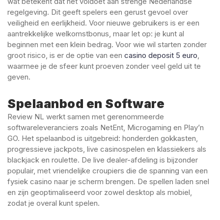
wat betekent dat het voldoet aan strenge Nederlandse
regelgeving. Dit geeft spelers een gerust gevoel over
veiligheid en eerlijkheid. Voor nieuwe gebruikers is er een
aantrekkelijke welkomstbonus, maar let op: je kunt al
beginnen met een klein bedrag. Voor wie wil starten zonder
groot risico, is er de optie van een
casino deposit 5 euro
,
waarmee je de sfeer kunt proeven zonder veel geld uit te
geven.
Spelaanbod en Software
Review NL werkt samen met gerenommeerde
softwareleveranciers zoals NetEnt, Microgaming en Play’n
GO. Het spelaanbod is uitgebreid: honderden gokkasten,
progressieve jackpots, live casinospelen en klassiekers als
blackjack en roulette. De live dealer-afdeling is bijzonder
populair, met vriendelijke croupiers die de spanning van een
fysiek casino naar je scherm brengen. De spellen laden snel
en zijn geoptimaliseerd voor zowel desktop als mobiel,
zodat je overal kunt spelen.