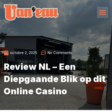
Aller
M
au
contenu
octobre 2, 2025
No Comments
Review NL – Een
Diepgaande Blik op dit
Online Casino