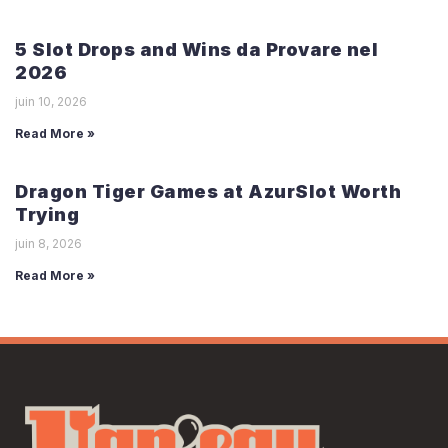
5 Slot Drops and Wins da Provare nel
2026
juin 10, 2026
Read More »
Dragon Tiger Games at AzurSlot Worth
Trying
juin 8, 2026
Read More »