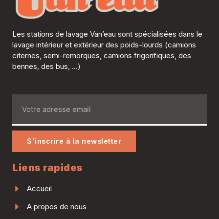
Les stations de lavage Van’eau sont spécialisées dans le
lavage intérieur et extérieur des poids-lourds (camions
citernes, semi-remorques, camions frigorifiques, des
bennes, des bus, …)
Email
Address
S'inscrire à la newsletter
Liens rapides
Accueil
A propos de nous