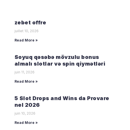
zebet offre
juillet 10, 2026
Read More »
Soyuq qəsəbə mövzulu bonus
almalı slotlar və spin qiymətləri
juin 11, 2026
Read More »
5 Slot Drops and Wins da Provare
nel 2026
juin 10, 2026
Read More »