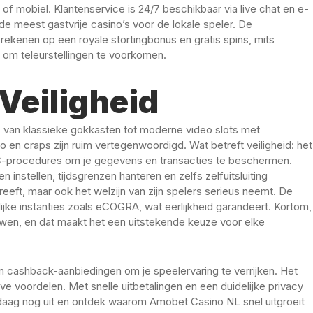
p of mobiel. Klantenservice is 24/7 beschikbaar via live chat en e-
de meest gastvrije casino’s voor de lokale speler. De
rekenen op een royale stortingbonus en gratis spins, mits
n om teleurstellingen te voorkomen.
Veiligheid
 van klassieke gokkasten tot moderne video slots met
o en craps zijn ruim vertegenwoordigd. Wat betreft veiligheid: het
YC-procedures om je gegevens en transacties te beschermen.
n instellen, tijdsgrenzen hanteren en zelfs zelfuitsluiting
reeft, maar ook het welzijn van zijn spelers serieus neemt. De
jke instanties zoals eCOGRA, wat eerlijkheid garandeert. Kortom,
en, en dat maakt het een uitstekende keuze voor elke
n cashback-aanbiedingen om je speelervaring te verrijken. Het
e voordelen. Met snelle uitbetalingen en een duidelijke privacy
ndaag nog uit en ontdek waarom Amobet Casino NL snel uitgroeit