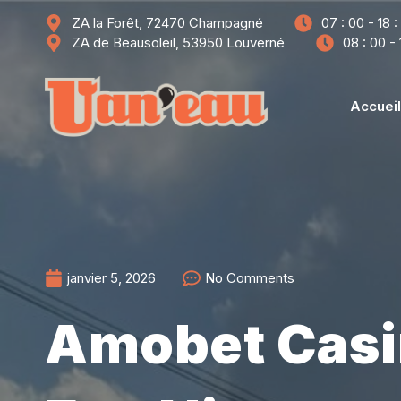
Aller
ZA la Forêt, 72470 Champagné
07 : 00 - 18 :
au
ZA de Beausoleil, 53950 Louverné
08 : 00 - 
contenu
Accuei
janvier 5, 2026
No Comments
Amobet Casi