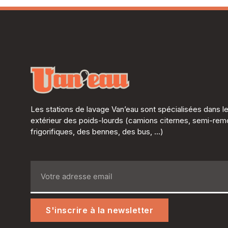
Les stations de lavage Van’eau sont spécialisées dans le 
extérieur des poids-lourds (camions citernes, semi-re
frigorifiques, des bennes, des bus, …)
Email
Address
S'inscrire à la newsletter