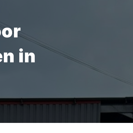
oor
n in