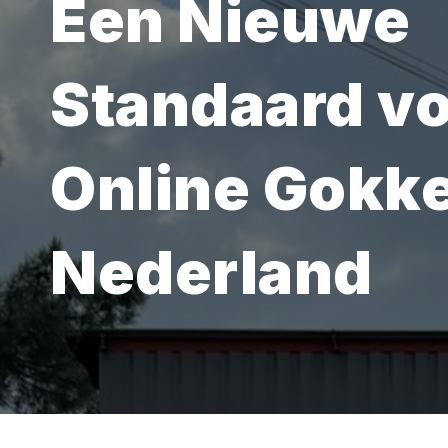
Een Nieuwe
Standaard v
Online Gokke
Nederland