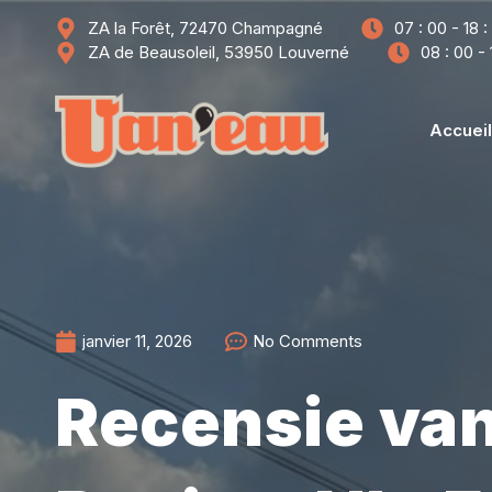
Aller
ZA la Forêt, 72470 Champagné
07 : 00 - 18 :
au
ZA de Beausoleil, 53950 Louverné
08 : 00 - 
contenu
Accuei
janvier 11, 2026
No Comments
Recensie va