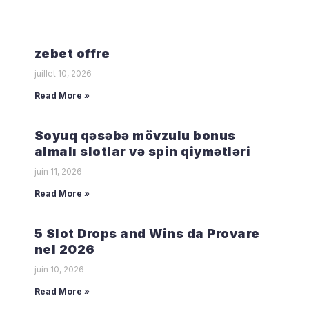
zebet offre
juillet 10, 2026
Read More »
Soyuq qəsəbə mövzulu bonus
almalı slotlar və spin qiymətləri
juin 11, 2026
Read More »
5 Slot Drops and Wins da Provare
nel 2026
juin 10, 2026
Read More »