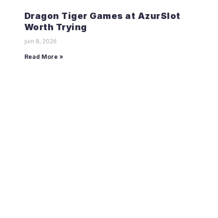
Dragon Tiger Games at AzurSlot
Worth Trying
juin 8, 2026
Read More »
Next