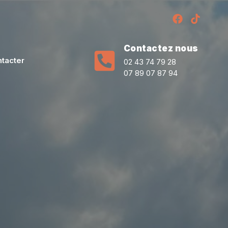
F
T
a
i
c
k
e
t
Contactez nous
b
o
tacter
02 43 74 79 28
o
k
07 89 07 87 94
o
k