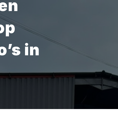
Een
 op
’s in