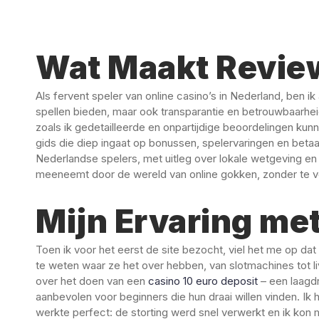
Wat Maakt Review
Als fervent speler van online casino’s in Nederland, ben ik
spellen bieden, maar ook transparantie en betrouwbaarheid
zoals ik gedetailleerde en onpartijdige beoordelingen kunne
gids die diep ingaat op bonussen, spelervaringen en bet
Nederlandse spelers, met uitleg over lokale wetgeving en l
meeneemt door de wereld van online gokken, zonder te v
Mijn Ervaring me
Toen ik voor het eerst de site bezocht, viel het me op dat d
te weten waar ze het over hebben, van slotmachines tot li
over het doen van een
casino 10 euro deposit
– een laagdr
aanbevolen voor beginners die hun draai willen vinden. Ik
werkte perfect: de storting werd snel verwerkt en ik kon 