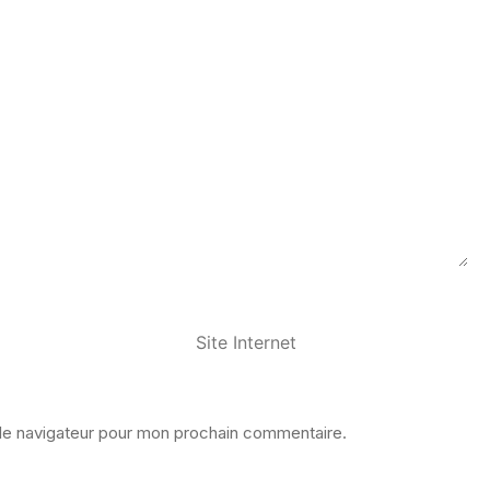
Site
Internet
 le navigateur pour mon prochain commentaire.