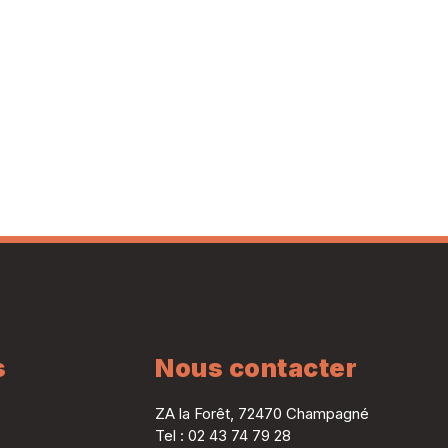
s
Nous contacter
ZA la Forêt, 72470 Champagné
Tel : 02 43 74 79 28