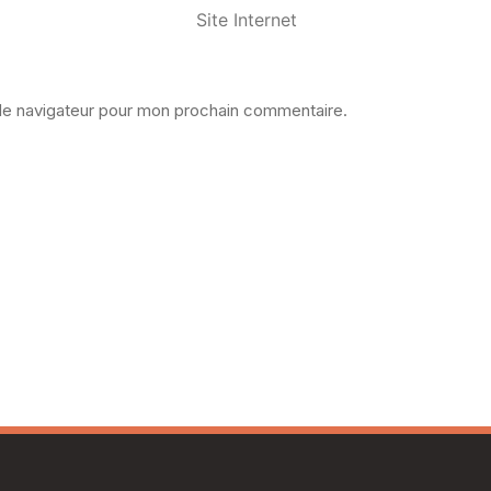
Internet
 le navigateur pour mon prochain commentaire.