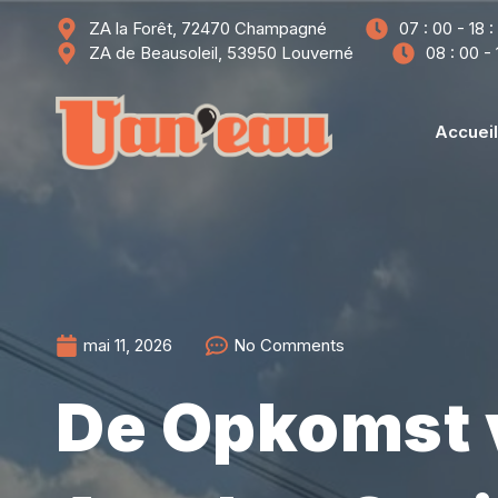
Aller
ZA la Forêt, 72470 Champagné
07 : 00 - 18 :
au
ZA de Beausoleil, 53950 Louverné
08 : 00 - 
contenu
Accuei
mai 11, 2026
No Comments
De Opkomst 