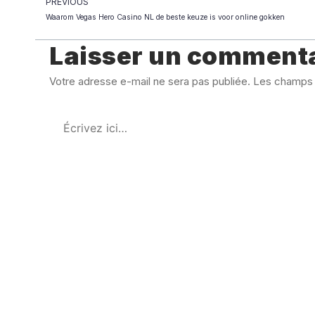
Prev
PREVIOUS
Waarom Vegas Hero Casino NL de beste keuze is voor online gokken
Laisser un comment
Votre adresse e-mail ne sera pas publiée.
Les champs o
Écrivez
ici…
Name*
Email*