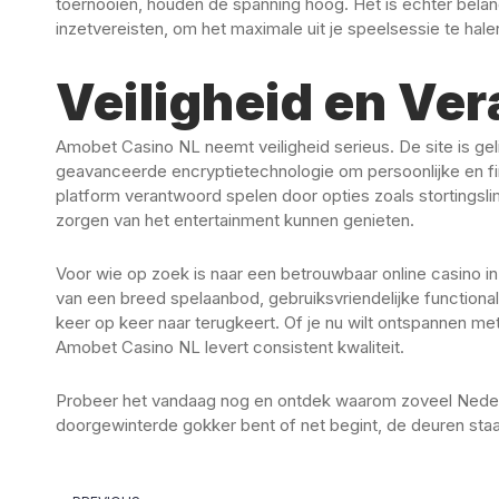
toernooien, houden de spanning hoog. Het is echter belang
inzetvereisten, om het maximale uit je speelsessie te hale
Veiligheid en Ve
Amobet Casino NL neemt veiligheid serieus. De site is ge
geavanceerde encryptietechnologie om persoonlijke en f
platform verantwoord spelen door opties zoals stortingsli
zorgen van het entertainment kunnen genieten.
Voor wie op zoek is naar een betrouwbaar online casino 
van een breed spelaanbod, gebruiksvriendelijke functional
keer op keer naar terugkeert. Of je nu wilt ontspannen met
Amobet Casino NL levert consistent kwaliteit.
Probeer het vandaag nog en ontdek waarom zoveel Nederl
doorgewinterde gokker bent of net begint, de deuren staa