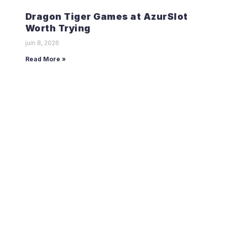
Dragon Tiger Games at AzurSlot
Worth Trying
juin 8, 2026
Read More »