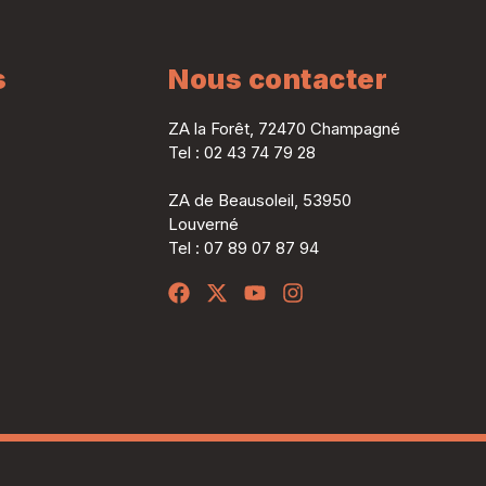
s
Nous contacter
ZA la Forêt, 72470 Champagné
Tel : 02 43 74 79 28
ZA de Beausoleil, 53950
Louverné
Tel : 07 89 07 87 94
F
X
Y
I
a
-
o
n
c
t
u
s
e
w
t
t
b
i
u
a
o
t
b
g
o
t
e
r
k
e
a
r
m