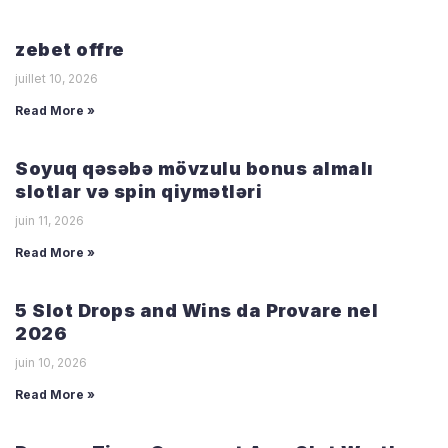
zebet offre
juillet 10, 2026
Read More »
Soyuq qəsəbə mövzulu bonus almalı
slotlar və spin qiymətləri
juin 11, 2026
Read More »
5 Slot Drops and Wins da Provare nel
2026
juin 10, 2026
Read More »