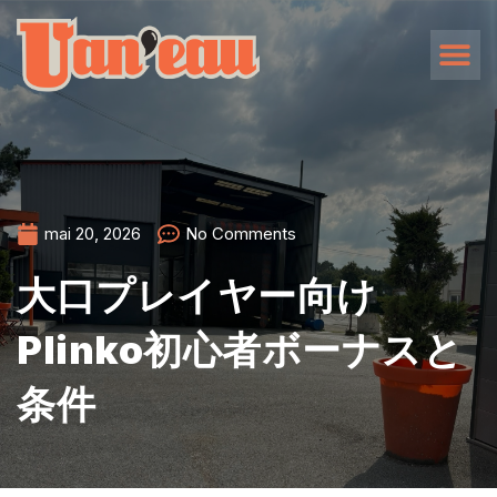
Aller
M
au
contenu
mai 20, 2026
No Comments
大口プレイヤー向け
Plinko初心者ボーナスと
条件