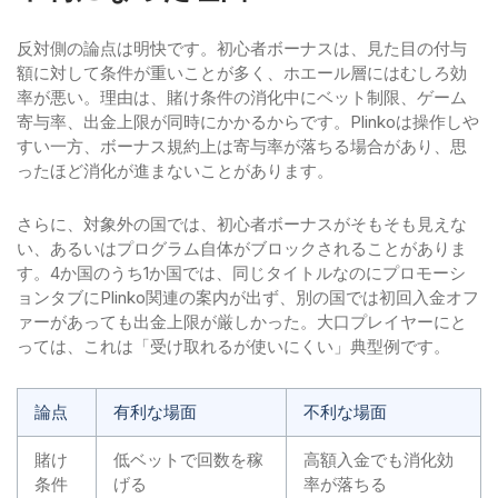
反対側の論点は明快です。初心者ボーナスは、見た目の付与
額に対して条件が重いことが多く、ホエール層にはむしろ効
率が悪い。理由は、賭け条件の消化中にベット制限、ゲーム
寄与率、出金上限が同時にかかるからです。Plinkoは操作しや
すい一方、ボーナス規約上は寄与率が落ちる場合があり、思
ったほど消化が進まないことがあります。
さらに、対象外の国では、初心者ボーナスがそもそも見えな
い、あるいはプログラム自体がブロックされることがありま
す。4か国のうち1か国では、同じタイトルなのにプロモーシ
ョンタブにPlinko関連の案内が出ず、別の国では初回入金オフ
ァーがあっても出金上限が厳しかった。大口プレイヤーにと
っては、これは「受け取れるが使いにくい」典型例です。
論点
有利な場面
不利な場面
賭け
低ベットで回数を稼
高額入金でも消化効
条件
げる
率が落ちる