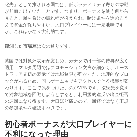
化先」として推される国では、低ボラティリティ寄りの挙動
が前面に出ていたことです。つまり、ボーナスを使う側から
見ると、勝ち負けの振れ幅が抑えられ、賭け条件を進めるう
えで資金が保ちやすい。大口プレイヤーには一見地味です
が、これはかなり実利的です。
観測した市場差
は次の通りです。
英国では対象外表示が厳しめ、カナダでは一部の特典が広く
適用、マルタ周辺ではプロモーション文言が細かく、オース
トラリア周辺の表示では地域制限が強かった。地理的なブロ
ックがあるため、同じゲーム名でもアクセスできる機能が変
わります。ここで気をつけたいのがVPNです。接続先を変え
て対象地域を回避しようとすると、利用規約違反や出金拒否
の原因になり得ます。大口ほど痛いので、回避ではなく正規
の参加条件を確認すべきです。
初心者ボーナスが大口プレイヤーに
不利になった理由