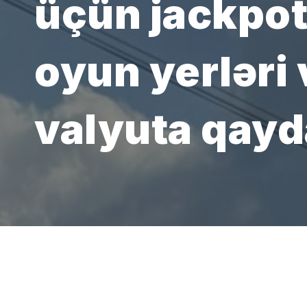
üçün jackpot
oyun yerləri 
valyuta qayd