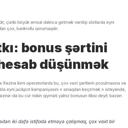
ir, çünki böyük əmsal dalınca getmək vərdişi slotlarda eyni
dan çox, bankrollu qorumaqdır.
tkı: bonus şərtini
-hesab düşünmək
ma Xəzinə kimi operatorlarda bu, çox vaxt şərtlərin pozulmasına və
sabla eyni jackpot kampaniyasını « sınaqdan keçirmək » istəyəndə,
Xəzinə-də bu cür riskin qiyməti yalnız bonusun itkisi deyil; bəzən
ən iki dəfə istifadə etməyə çalışmaq, çox vaxt bir