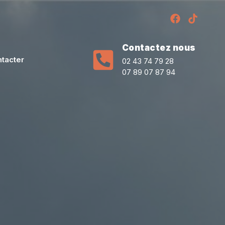
F
T
a
i
c
k
e
t
Contactez nous
b
o
tacter
02 43 74 79 28
o
k
07 89 07 87 94
o
k