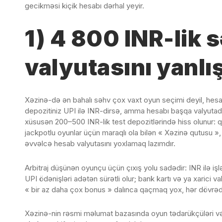
gecikməsi kiçik hesabı dərhal yeyir.
1) 4 800 INR-lik 
valyutasını yanl
Xəzinə-də ən bahalı səhv çox vaxt oyun seçimi deyil, hesa
depozitiniz UPI ilə INR-dirsə, amma hesabı başqa valyutada 
xüsusən 200–500 INR-lik test depozitlərində hiss olunur: 
jackpotlu oyunlar üçün maraqlı ola bilən « Xəzinə qutusu »
əvvəlcə hesab valyutasını yoxlamaq lazımdır.
Arbitraj düşünən oyunçu üçün çıxış yolu sadədir: INR ilə iş
UPI ödənişləri adətən sürətli olur; bank kartı və ya xarici
« bir az daha çox bonus » dalınca qaçmaq yox, hər dövrədə
Xəzinə-nin rəsmi məlumat bazasında oyun tədarükçüləri v