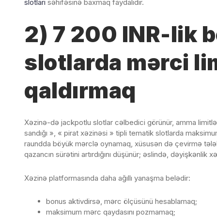
slotları
səhifəsinə baxmaq faydalıdır.
2) 7 200 INR-lik 
slotlarda mərci l
qaldırmaq
Xəzinə-də jackpotlu slotlar cəlbedici görünür, amma limitlə
sandığı », « pirat xəzinəsi » tipli tematik slotlarda maksi
raundda böyük mərclə oynamaq, xüsusən də çevirmə tələbi 
qazancın sürətini artırdığını düşünür; əslində, dəyişkənlik x
Xəzinə platformasında daha ağıllı yanaşma belədir:
bonus aktivdirsə, mərc ölçüsünü hesablamaq;
maksimum mərc qaydasını pozmamaq;