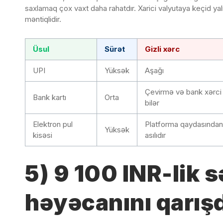
saxlamaq çox vaxt daha rahatdır. Xarici valyutaya keçid yal
məntiqlidir.
Üsul
Sürət
Gizli xərc
UPI
Yüksək
Aşağı
Çevirmə və bank xərci 
Bank kartı
Orta
bilər
Elektron pul
Platforma qaydasından
Yüksək
kisəsi
asılıdır
5) 9 100 INR-lik s
həyəcanını qarış