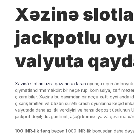
Xəzinə slotla
jackpotlu oyu
valyuta qayd
Xəzinə slotları üzrə qazanc axtaran
oyunçu üçün ən böyük s
qiymətləndirməməkdir: bir neçə rupi komissiya, zəif məzənn
çıxara bilər. Xəzinə bu baxımdan bir neçə xətti eyni anda ida
çıxarış limitləri və bəzən sürətli crash oyunlarına keçid im
valyutada daha az itki verdiyini və hansı depozit üsulunun 
jackpot deyil; düzgün limit, aşağı komissiya və çevirmə xər
100 INR-lik fərq
bəzən 1 000 INR-lik bonusdan daha dəyərl