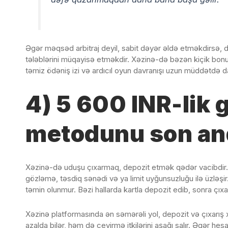
Əgər məqsəd arbitraj deyil, sabit dəyər əldə etməkdirsə, 
tələblərini müqayisə etməkdir. Xəzinə-də bəzən kiçik bonus
təmiz ödəniş izi və ardıcıl oyun davranışı uzun müddətdə d
4) 5 600 INR-lik 
metodunu son a
Xəzinə-də uduşu çıxarmaq, depozit etmək qədər vacibdir
gözləmə, təsdiq sənədi və ya limit uyğunsuzluğu ilə üzləş
təmin olunmur. Bəzi hallarda kartla depozit edib, sonra çıx
Xəzinə platformasında ən səmərəli yol, depozit və çıxarış
azalda bilər, həm də çevirmə itkilərini aşağı salır. Əgər h