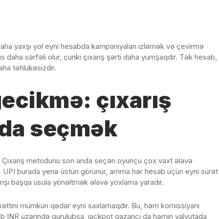
daha yaxşı yol eyni hesabda kampaniyaları izləmək və çevirmə
 daha sərfəli olur, çünki çıxarış şərti daha yumşaqdır. Tək hesab,
aha təhlükəsizdir.
gecikmə: çıxarış
nda seçmək
. Çıxarış metodunu son anda seçən oyunçu çox vaxt əlavə
ir. UPI burada yenə üstün görünür, amma hər hesab üçün eyni sürət
arışı başqa üsula yönəltmək əlavə yoxlama yaradır.
 xəttini mümkün qədər eyni saxlamaqdır. Bu, həm komissiyanı
esab INR üzərində qurulubsa, jackpot qazancı da həmin valyutada